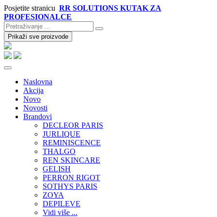
Posjetite stranicu
RR SOLUTIONS KUTAK ZA
PROFESIONALCE
Prikaži sve proizvode
Naslovna
Akcija
Novo
Novosti
Brandovi
DECLEOR PARIS
JURLIQUE
REMINISCENCE
THALGO
REN SKINCARE
GELISH
PERRON RIGOT
SOTHYS PARIS
ZOYA
DEPILEVE
Vidi više ...