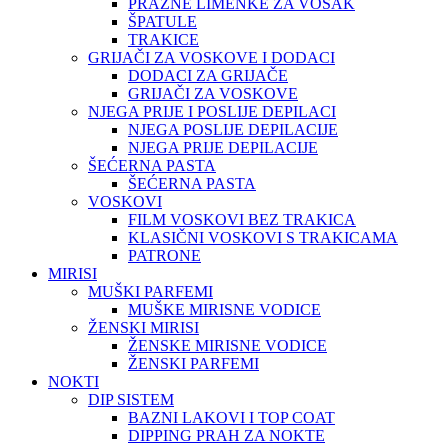
PRAZNE LIMENKE ZA VOSAK
ŠPATULE
TRAKICE
GRIJAČI ZA VOSKOVE I DODACI
DODACI ZA GRIJAČE
GRIJAČI ZA VOSKOVE
NJEGA PRIJE I POSLIJE DEPILACI
NJEGA POSLIJE DEPILACIJE
NJEGA PRIJE DEPILACIJE
ŠEĆERNA PASTA
ŠEĆERNA PASTA
VOSKOVI
FILM VOSKOVI BEZ TRAKICA
KLASIČNI VOSKOVI S TRAKICAMA
PATRONE
MIRISI
MUŠKI PARFEMI
MUŠKE MIRISNE VODICE
ŽENSKI MIRISI
ŽENSKE MIRISNE VODICE
ŽENSKI PARFEMI
NOKTI
DIP SISTEM
BAZNI LAKOVI I TOP COAT
DIPPING PRAH ZA NOKTE