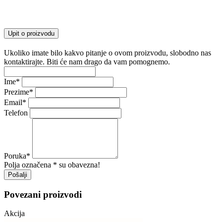
Upit o proizvodu
Ukoliko imate bilo kakvo pitanje o ovom proizvodu, slobodno nas
kontaktirajte. Biti će nam drago da vam pomognemo.
Ime
*
Prezime
*
Email
*
Telefon
Poruka
*
Polja označena * su obavezna!
Pošalji
Povezani proizvodi
Akcija