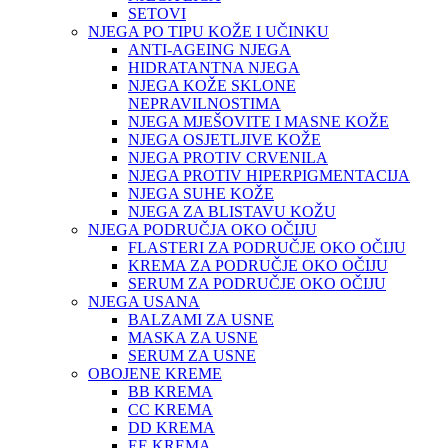
SETOVI
NJEGA PO TIPU KOŽE I UČINKU
ANTI-AGEING NJEGA
HIDRATANTNA NJEGA
NJEGA KOŽE SKLONE
NEPRAVILNOSTIMA
NJEGA MJEŠOVITE I MASNE KOŽE
NJEGA OSJETLJIVE KOŽE
NJEGA PROTIV CRVENILA
NJEGA PROTIV HIPERPIGMENTACIJA
NJEGA SUHE KOŽE
NJEGA ZA BLISTAVU KOŽU
NJEGA PODRUČJA OKO OČIJU
FLASTERI ZA PODRUČJE OKO OČIJU
KREMA ZA PODRUČJE OKO OČIJU
SERUM ZA PODRUČJE OKO OČIJU
NJEGA USANA
BALZAMI ZA USNE
MASKA ZA USNE
SERUM ZA USNE
OBOJENE KREME
BB KREMA
CC KREMA
DD KREMA
EE KREMA