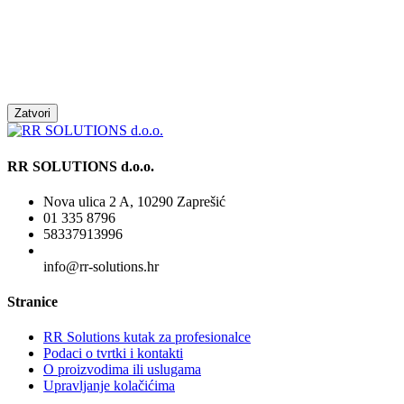
Zatvori
RR SOLUTIONS d.o.o.
Nova ulica 2 A, 10290 Zaprešić
01 335 8796
58337913996
info@rr-solutions.hr
Stranice
RR Solutions kutak za profesionalce
Podaci o tvrtki i kontakti
O proizvodima ili uslugama
Upravljanje kolačićima