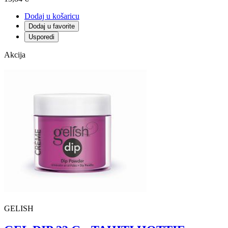
Dodaj u košaricu
Dodaj u favorite
Usporedi
Akcija
GELISH