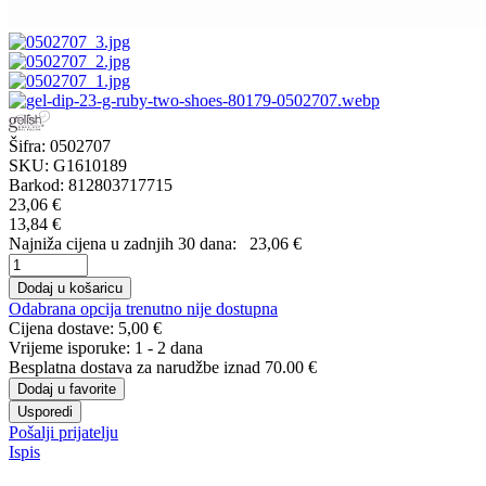
Šifra:
0502707
SKU:
G1610189
Barkod:
812803717715
23,06 €
13,84 €
Najniža cijena u zadnjih 30 dana:
23,06 €
Dodaj u košaricu
Odabrana opcija trenutno nije dostupna
Cijena dostave:
5,00 €
Vrijeme isporuke:
1 - 2 dana
Besplatna dostava
za narudžbe iznad 70.00 €
Dodaj u favorite
Usporedi
Pošalji prijatelju
Ispis