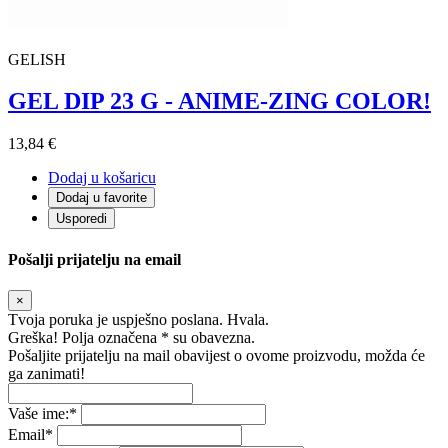
GELISH
GEL DIP 23 G - ANIME-ZING COLOR!
13,84 €
Dodaj u košaricu
Dodaj u favorite
Usporedi
Pošalji prijatelju na email
×
Tvoja poruka je uspješno poslana. Hvala.
Greška! Polja označena * su obavezna.
Pošaljite prijatelju na mail obavijest o ovome proizvodu, možda će
ga zanimati!
Vaše ime:
*
Email
*