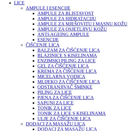
LICE
AMPULE I ESENCIJE
AMPULE ZA BLISTAVOST
AMPULE ZA HIDRATACIJU
AMPULE ZA MJEŠOVITU I MASNU KOŽU
AMPULE ZA OSJETLJIVU KOŽU
ANTI-AGEING AMPULE
ESENCIJE
ČIŠĆENJE LICA
BALZAM ZA ČIŠĆENJE LICA
BLAZINICE S KISELINAMA
ENZIMSKI PILING ZA LICE
GEL ZA ČIŠĆENJE LICA
KREMA ZA ČIŠĆENJE LICA
MICELARNA VODICA
MLIJEKO ZA ČIŠĆENJE LICA
ODSTRANJIVAČ ŠMINKE
PILING ZA LICE
PJENA ZA ČIŠĆENJE LICA
SAPUNI ZA LICE
TONIK ZA LICE
TONIK ZA LICE S KISELINAMA
ULJE ZA ČIŠĆENJE LICA
DODACI ZA MASAŽU LICA
DODACI ZA MASAŽU LICA