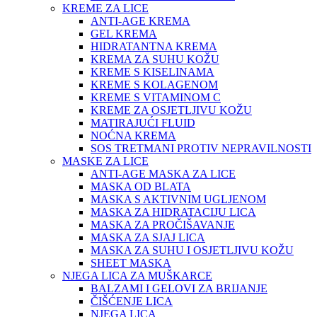
KREME ZA LICE
ANTI-AGE KREMA
GEL KREMA
HIDRATANTNA KREMA
KREMA ZA SUHU KOŽU
KREME S KISELINAMA
KREME S KOLAGENOM
KREME S VITAMINOM C
KREME ZA OSJETLJIVU KOŽU
MATIRAJUĆI FLUID
NOĆNA KREMA
SOS TRETMANI PROTIV NEPRAVILNOSTI
MASKE ZA LICE
ANTI-AGE MASKA ZA LICE
MASKA OD BLATA
MASKA S AKTIVNIM UGLJENOM
MASKA ZA HIDRATACIJU LICA
MASKA ZA PROČIŠAVANJE
MASKA ZA SJAJ LICA
MASKA ZA SUHU I OSJETLJIVU KOŽU
SHEET MASKA
NJEGA LICA ZA MUŠKARCE
BALZAMI I GELOVI ZA BRIJANJE
ČIŠĆENJE LICA
NJEGA LICA