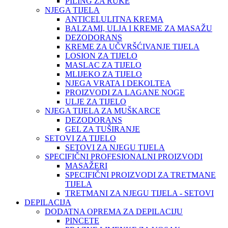
PILING ZA RUKE
NJEGA TIJELA
ANTICELULITNA KREMA
BALZAMI, ULJA I KREME ZA MASAŽU
DEZODORANS
KREME ZA UČVRŠĆIVANJE TIJELA
LOSION ZA TIJELO
MASLAC ZA TIJELO
MLIJEKO ZA TIJELO
NJEGA VRATA I DEKOLTEA
PROIZVODI ZA LAGANE NOGE
ULJE ZA TIJELO
NJEGA TIJELA ZA MUŠKARCE
DEZODORANS
GEL ZA TUŠIRANJE
SETOVI ZA TIJELO
SETOVI ZA NJEGU TIJELA
SPECIFIČNI PROFESIONALNI PROIZVODI
MASAŽERI
SPECIFIČNI PROIZVODI ZA TRETMANE
TIJELA
TRETMANI ZA NJEGU TIJELA - SETOVI
DEPILACIJA
DODATNA OPREMA ZA DEPILACIJU
PINCETE