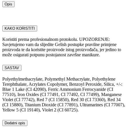
Opis
KAKO KORISTITI
Koristiti prema profesionalnom protokolu. UPOZORENJE:
Savjetujemo vam da slijedite Gelish postupke pravilne primjene
proizvoda te da koristite proizvode istog proizvođača, jer jedino to
može osigurati potpunu postojanost završne manikure.
SASTAV
Polyethylmethacrylate, Polymethyl Methacrylate, Polyethylene
Terephthalate, Acrylates Copolymer, Benzoyl Peroxide, Silica, +/-:
Blue 1 Lake (CI 42090), Ferric Ammonium Ferrocyanide (CI
77510), Iron Oxides (CI 77491, CI 77492, CI 77499), Manganese
Violet (CI 77742), Red 7 (CI 15850), Red 30 (CI 73360), Red 34
(CI 15880), Titanium Dioxide (CI 77891), Ultramarines (CI 77007),
Yellow 5 (CI 19140), Violet 2 (CI 60725).
Dodatni opis