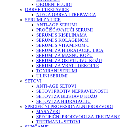
OBOJENI FLUIDI
OBRVE I TREPAVICE
NJEGA OBRVA I TREPAVICA
SERUMI ZA LICE
ANTI-AGE SERUMI
PROČIŠĆAVAJUĆI SERUMI
SERUMI S KISELINAMA
SERUMI S KOLAGENOM
SERUMI S VITAMINOM C
SERUMI ZA HIDRATACIJU LICA
SERUMI ZA MASNU KOŽU
SERUMI ZA OSJETLJIVU KOŽU
SERUMI ZA VRAT I DEKOLTE
TONIRANI SERUMI
ULJNI SERUMI
SETOVI
ANTI-AGE SETOVI
SETOVI PROTIV NEPRAVILNOSTI
SETOVI ZA BLISTAVU KOŽU
SETOVI ZA HIDRATACIJU
SPECIFIČNI PROFESIONALNI PROIZVODI
MASAŽERI
SPECIFIČNI PROIZVODI ZA TRETMANE
TRETMANI - SETOVI
SUNČANJE