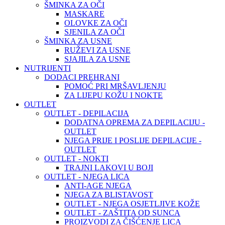
ŠMINKA ZA OČI
MASKARE
OLOVKE ZA OČI
SJENILA ZA OČI
ŠMINKA ZA USNE
RUŽEVI ZA USNE
SJAJILA ZA USNE
NUTRIJENTI
DODACI PREHRANI
POMOĆ PRI MRŠAVLJENJU
ZA LIJEPU KOŽU I NOKTE
OUTLET
OUTLET - DEPILACIJA
DODATNA OPREMA ZA DEPILACIJU -
OUTLET
NJEGA PRIJE I POSLIJE DEPILACIJE -
OUTLET
OUTLET - NOKTI
TRAJNI LAKOVI U BOJI
OUTLET - NJEGA LICA
ANTI-AGE NJEGA
NJEGA ZA BLISTAVOST
OUTLET - NJEGA OSJETLJIVE KOŽE
OUTLET - ZAŠTITA OD SUNCA
PROIZVODI ZA ČIŠĆENJE LICA