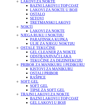
LAKOVI ZA NOKTE
BAZNI LAKOVI I TOP COAT
LAKOVI ZA NOKTE U BOJI
OSTALO
SETOVI
TRETMANSKI LAKOVI
NOKTI
LAKOVI ZA NOKTE
NJEGA RUKU I NOKTIJU
PARAFINSKA KUPKA
ULJE ZA NJEGU NOKTIJU
OSTALE TEKUĆINE
GEL CLEANER ZA NOKTE
ODSTRANJIVAČI LAKA
TEKUĆINE ZA DEZINFEKCIJU
PRIBOR ZA MANIKURU I PEDIKURU
KISTOVI ZA MANIKURU
OSTALI PRIBOR
RAŠPICE
SOFT GEL
SOFT GEL
TIPSE ZA SOFT GEL
TRAJNI LAKOVI ZA NOKTE
BAZNI LAKOVI I TOP COAT
GEL LAKOVI U BOJI