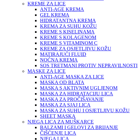
KREME ZA LICE
ANTI-AGE KREMA
GEL KREMA
HIDRATANTNA KREMA
KREMA ZA SUHU KOŽU
KREME S KISELINAMA
KREME S KOLAGENOM
KREME S VITAMINOM C
KREME ZA OSJETLJIVU KOŽU
MATIRAJUĆI FLUID
NOĆNA KREMA
SOS TRETMANI PROTIV NEPRAVILNOSTI
MASKE ZA LICE
ANTI-AGE MASKA ZA LICE
MASKA OD BLATA
MASKA S AKTIVNIM UGLJENOM
MASKA ZA HIDRATACIJU LICA
MASKA ZA PROČIŠAVANJE
MASKA ZA SJAJ LICA
MASKA ZA SUHU I OSJETLJIVU KOŽU
SHEET MASKA
NJEGA LICA ZA MUŠKARCE
BALZAMI I GELOVI ZA BRIJANJE
ČIŠĆENJE LICA
NJEGA LICA