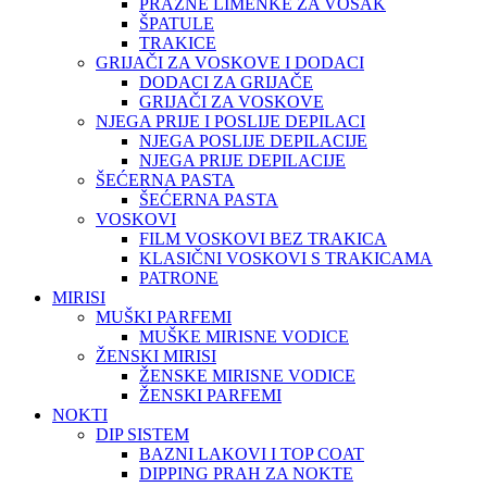
PRAZNE LIMENKE ZA VOSAK
ŠPATULE
TRAKICE
GRIJAČI ZA VOSKOVE I DODACI
DODACI ZA GRIJAČE
GRIJAČI ZA VOSKOVE
NJEGA PRIJE I POSLIJE DEPILACI
NJEGA POSLIJE DEPILACIJE
NJEGA PRIJE DEPILACIJE
ŠEĆERNA PASTA
ŠEĆERNA PASTA
VOSKOVI
FILM VOSKOVI BEZ TRAKICA
KLASIČNI VOSKOVI S TRAKICAMA
PATRONE
MIRISI
MUŠKI PARFEMI
MUŠKE MIRISNE VODICE
ŽENSKI MIRISI
ŽENSKE MIRISNE VODICE
ŽENSKI PARFEMI
NOKTI
DIP SISTEM
BAZNI LAKOVI I TOP COAT
DIPPING PRAH ZA NOKTE