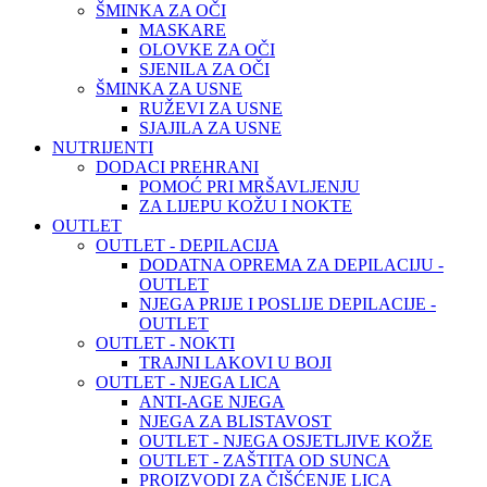
ŠMINKA ZA OČI
MASKARE
OLOVKE ZA OČI
SJENILA ZA OČI
ŠMINKA ZA USNE
RUŽEVI ZA USNE
SJAJILA ZA USNE
NUTRIJENTI
DODACI PREHRANI
POMOĆ PRI MRŠAVLJENJU
ZA LIJEPU KOŽU I NOKTE
OUTLET
OUTLET - DEPILACIJA
DODATNA OPREMA ZA DEPILACIJU -
OUTLET
NJEGA PRIJE I POSLIJE DEPILACIJE -
OUTLET
OUTLET - NOKTI
TRAJNI LAKOVI U BOJI
OUTLET - NJEGA LICA
ANTI-AGE NJEGA
NJEGA ZA BLISTAVOST
OUTLET - NJEGA OSJETLJIVE KOŽE
OUTLET - ZAŠTITA OD SUNCA
PROIZVODI ZA ČIŠĆENJE LICA