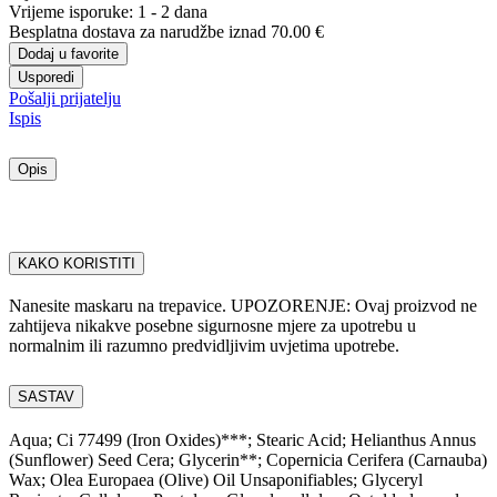
Vrijeme isporuke:
1 - 2 dana
Besplatna dostava
za narudžbe iznad 70.00 €
Dodaj u favorite
Usporedi
Pošalji prijatelju
Ispis
Opis
KAKO KORISTITI
Nanesite maskaru na trepavice. UPOZORENJE: Ovaj proizvod ne
zahtijeva nikakve posebne sigurnosne mjere za upotrebu u
normalnim ili razumno predvidljivim uvjetima upotrebe.
SASTAV
Aqua; Ci 77499 (Iron Oxides)***; Stearic Acid; Helianthus Annus
(Sunflower) Seed Cera; Glycerin**; Copernicia Cerifera (Carnauba)
Wax; Olea Europaea (Olive) Oil Unsaponifiables; Glyceryl