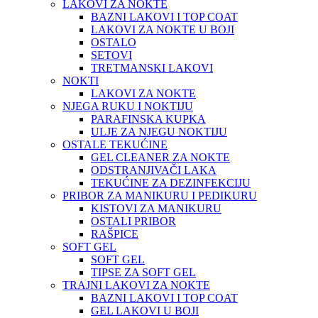
LAKOVI ZA NOKTE
BAZNI LAKOVI I TOP COAT
LAKOVI ZA NOKTE U BOJI
OSTALO
SETOVI
TRETMANSKI LAKOVI
NOKTI
LAKOVI ZA NOKTE
NJEGA RUKU I NOKTIJU
PARAFINSKA KUPKA
ULJE ZA NJEGU NOKTIJU
OSTALE TEKUĆINE
GEL CLEANER ZA NOKTE
ODSTRANJIVAČI LAKA
TEKUĆINE ZA DEZINFEKCIJU
PRIBOR ZA MANIKURU I PEDIKURU
KISTOVI ZA MANIKURU
OSTALI PRIBOR
RAŠPICE
SOFT GEL
SOFT GEL
TIPSE ZA SOFT GEL
TRAJNI LAKOVI ZA NOKTE
BAZNI LAKOVI I TOP COAT
GEL LAKOVI U BOJI