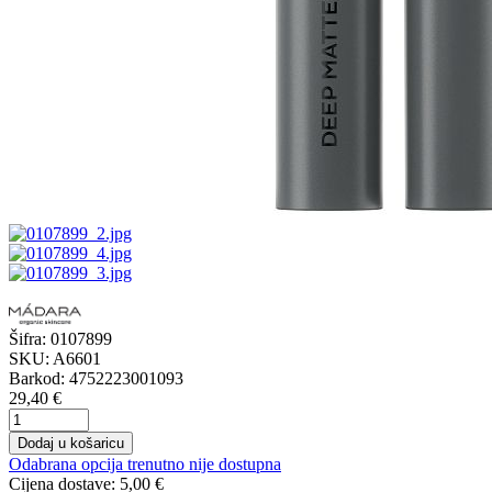
Šifra:
0107899
SKU:
A6601
Barkod:
4752223001093
29,40 €
Dodaj u košaricu
Odabrana opcija trenutno nije dostupna
Cijena dostave:
5,00 €