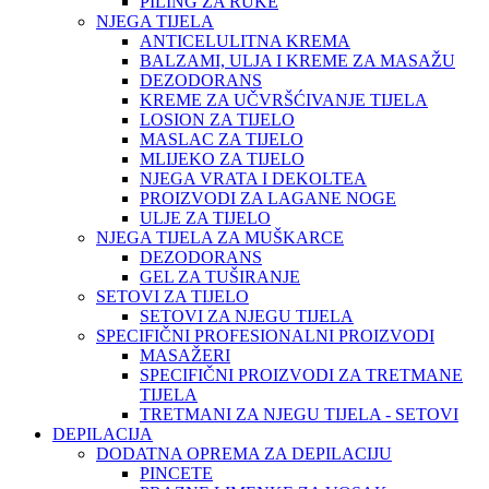
PILING ZA RUKE
NJEGA TIJELA
ANTICELULITNA KREMA
BALZAMI, ULJA I KREME ZA MASAŽU
DEZODORANS
KREME ZA UČVRŠĆIVANJE TIJELA
LOSION ZA TIJELO
MASLAC ZA TIJELO
MLIJEKO ZA TIJELO
NJEGA VRATA I DEKOLTEA
PROIZVODI ZA LAGANE NOGE
ULJE ZA TIJELO
NJEGA TIJELA ZA MUŠKARCE
DEZODORANS
GEL ZA TUŠIRANJE
SETOVI ZA TIJELO
SETOVI ZA NJEGU TIJELA
SPECIFIČNI PROFESIONALNI PROIZVODI
MASAŽERI
SPECIFIČNI PROIZVODI ZA TRETMANE
TIJELA
TRETMANI ZA NJEGU TIJELA - SETOVI
DEPILACIJA
DODATNA OPREMA ZA DEPILACIJU
PINCETE