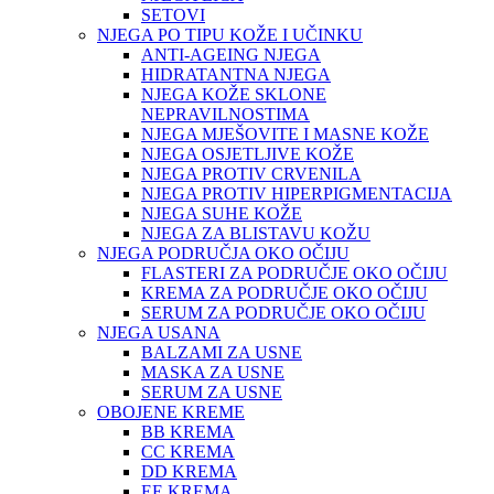
SETOVI
NJEGA PO TIPU KOŽE I UČINKU
ANTI-AGEING NJEGA
HIDRATANTNA NJEGA
NJEGA KOŽE SKLONE
NEPRAVILNOSTIMA
NJEGA MJEŠOVITE I MASNE KOŽE
NJEGA OSJETLJIVE KOŽE
NJEGA PROTIV CRVENILA
NJEGA PROTIV HIPERPIGMENTACIJA
NJEGA SUHE KOŽE
NJEGA ZA BLISTAVU KOŽU
NJEGA PODRUČJA OKO OČIJU
FLASTERI ZA PODRUČJE OKO OČIJU
KREMA ZA PODRUČJE OKO OČIJU
SERUM ZA PODRUČJE OKO OČIJU
NJEGA USANA
BALZAMI ZA USNE
MASKA ZA USNE
SERUM ZA USNE
OBOJENE KREME
BB KREMA
CC KREMA
DD KREMA
EE KREMA