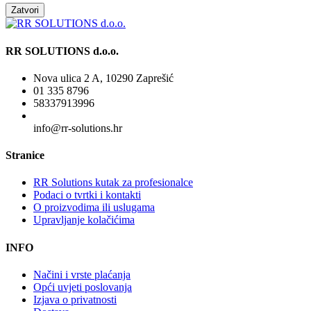
Zatvori
RR SOLUTIONS d.o.o.
Nova ulica 2 A, 10290 Zaprešić
01 335 8796
58337913996
info@rr-solutions.hr
Stranice
RR Solutions kutak za profesionalce
Podaci o tvrtki i kontakti
O proizvodima ili uslugama
Upravljanje kolačićima
INFO
Načini i vrste plaćanja
Opći uvjeti poslovanja
Izjava o privatnosti