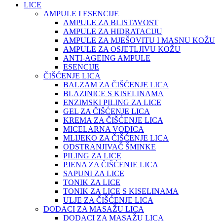
LICE
AMPULE I ESENCIJE
AMPULE ZA BLISTAVOST
AMPULE ZA HIDRATACIJU
AMPULE ZA MJEŠOVITU I MASNU KOŽU
AMPULE ZA OSJETLJIVU KOŽU
ANTI-AGEING AMPULE
ESENCIJE
ČIŠĆENJE LICA
BALZAM ZA ČIŠĆENJE LICA
BLAZINICE S KISELINAMA
ENZIMSKI PILING ZA LICE
GEL ZA ČIŠĆENJE LICA
KREMA ZA ČIŠĆENJE LICA
MICELARNA VODICA
MLIJEKO ZA ČIŠĆENJE LICA
ODSTRANJIVAČ ŠMINKE
PILING ZA LICE
PJENA ZA ČIŠĆENJE LICA
SAPUNI ZA LICE
TONIK ZA LICE
TONIK ZA LICE S KISELINAMA
ULJE ZA ČIŠĆENJE LICA
DODACI ZA MASAŽU LICA
DODACI ZA MASAŽU LICA