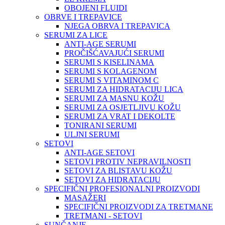
OBOJENI FLUIDI
OBRVE I TREPAVICE
NJEGA OBRVA I TREPAVICA
SERUMI ZA LICE
ANTI-AGE SERUMI
PROČIŠĆAVAJUĆI SERUMI
SERUMI S KISELINAMA
SERUMI S KOLAGENOM
SERUMI S VITAMINOM C
SERUMI ZA HIDRATACIJU LICA
SERUMI ZA MASNU KOŽU
SERUMI ZA OSJETLJIVU KOŽU
SERUMI ZA VRAT I DEKOLTE
TONIRANI SERUMI
ULJNI SERUMI
SETOVI
ANTI-AGE SETOVI
SETOVI PROTIV NEPRAVILNOSTI
SETOVI ZA BLISTAVU KOŽU
SETOVI ZA HIDRATACIJU
SPECIFIČNI PROFESIONALNI PROIZVODI
MASAŽERI
SPECIFIČNI PROIZVODI ZA TRETMANE
TRETMANI - SETOVI
SUNČANJE