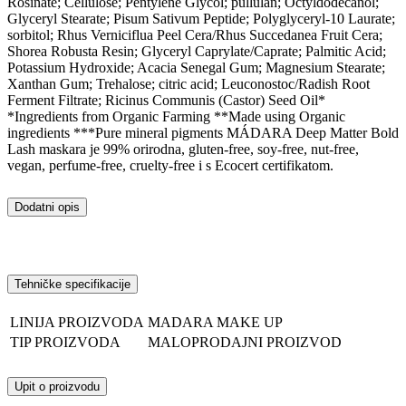
Rosinate; Cellulose; Pentylene Glycol; pullulan; Octyldodecanol;
Glyceryl Stearate; Pisum Sativum Peptide; Polyglyceryl-10 Laurate;
sorbitol; Rhus Verniciflua Peel Cera/Rhus Succedanea Fruit Cera;
Shorea Robusta Resin; Glyceryl Caprylate/Caprate; Palmitic Acid;
Potassium Hydroxide; Acacia Senegal Gum; Magnesium Stearate;
Xanthan Gum; Trehalose; citric acid; Leuconostoc/Radish Root
Ferment Filtrate; Ricinus Communis (Castor) Seed Oil*
*Ingredients from Organic Farming **Made using Organic
ingredients ***Pure mineral pigments MÁDARA Deep Matter Bold
Lash maskara je 99% orirodna, gluten-free, soy-free, nut-free,
vegan, perfume-free, cruelty-free i s Ecocert certifikatom.
Dodatni opis
Tehničke specifikacije
LINIJA PROIZVODA
MADARA MAKE UP
TIP PROIZVODA
MALOPRODAJNI PROIZVOD
Upit o proizvodu