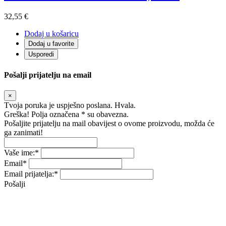
32,55 €
Dodaj u košaricu
Dodaj u favorite
Usporedi
Pošalji prijatelju na email
×
Tvoja poruka je uspješno poslana. Hvala.
Greška! Polja označena * su obavezna.
Pošaljite prijatelju na mail obavijest o ovome proizvodu, možda će
ga zanimati!
Vaše ime:
*
Email
*
Email prijatelja:
*
Pošalji