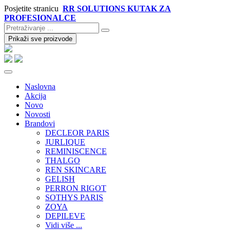
Posjetite stranicu
RR SOLUTIONS KUTAK ZA
PROFESIONALCE
Prikaži sve proizvode
Naslovna
Akcija
Novo
Novosti
Brandovi
DECLEOR PARIS
JURLIQUE
REMINISCENCE
THALGO
REN SKINCARE
GELISH
PERRON RIGOT
SOTHYS PARIS
ZOYA
DEPILEVE
Vidi više ...