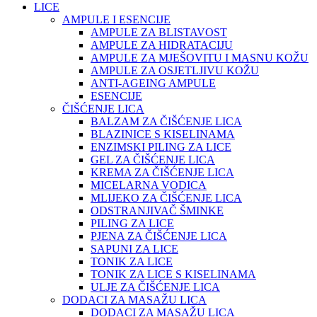
LICE
AMPULE I ESENCIJE
AMPULE ZA BLISTAVOST
AMPULE ZA HIDRATACIJU
AMPULE ZA MJEŠOVITU I MASNU KOŽU
AMPULE ZA OSJETLJIVU KOŽU
ANTI-AGEING AMPULE
ESENCIJE
ČIŠĆENJE LICA
BALZAM ZA ČIŠĆENJE LICA
BLAZINICE S KISELINAMA
ENZIMSKI PILING ZA LICE
GEL ZA ČIŠĆENJE LICA
KREMA ZA ČIŠĆENJE LICA
MICELARNA VODICA
MLIJEKO ZA ČIŠĆENJE LICA
ODSTRANJIVAČ ŠMINKE
PILING ZA LICE
PJENA ZA ČIŠĆENJE LICA
SAPUNI ZA LICE
TONIK ZA LICE
TONIK ZA LICE S KISELINAMA
ULJE ZA ČIŠĆENJE LICA
DODACI ZA MASAŽU LICA
DODACI ZA MASAŽU LICA