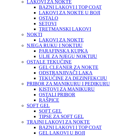
LAKOVI ZA NOKTE
BAZNI LAKOVI I TOP COAT
LAKOVI ZA NOKTE U BOJI
OSTALO
SETOVI
TRETMANSKI LAKOVI
NOKTI
LAKOVI ZA NOKTE
NJEGA RUKU I NOKTIJU
PARAFINSKA KUPKA
ULJE ZA NJEGU NOKTIJU
OSTALE TEKUĆINE
GEL CLEANER ZA NOKTE
ODSTRANJIVAČI LAKA
TEKUĆINE ZA DEZINFEKCIJU
PRIBOR ZA MANIKURU I PEDIKURU
KISTOVI ZA MANIKURU
OSTALI PRIBOR
RAŠPICE
SOFT GEL
SOFT GEL
TIPSE ZA SOFT GEL
TRAJNI LAKOVI ZA NOKTE
BAZNI LAKOVI I TOP COAT
GEL LAKOVI U BOJI