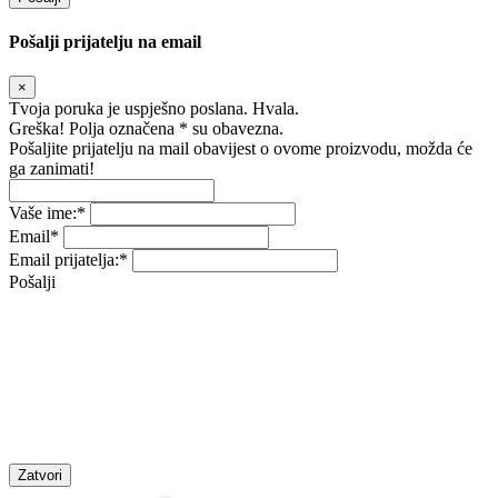
Pošalji prijatelju na email
×
Tvoja poruka je uspješno poslana. Hvala.
Greška! Polja označena * su obavezna.
Pošaljite prijatelju na mail obavijest o ovome proizvodu, možda će
ga zanimati!
Vaše ime:
*
Email
*
Email prijatelja:
*
Pošalji
Zatvori