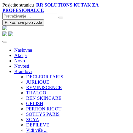
Posjetite stranicu
RR SOLUTIONS KUTAK ZA
PROFESIONALCE
Prikaži sve proizvode
Naslovna
Akcija
Novo
Novosti
Brandovi
DECLEOR PARIS
JURLIQUE
REMINISCENCE
THALGO
REN SKINCARE
GELISH
PERRON RIGOT
SOTHYS PARIS
ZOYA
DEPILEVE
Vidi više ...