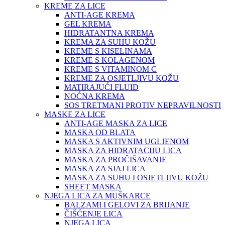
KREME ZA LICE
ANTI-AGE KREMA
GEL KREMA
HIDRATANTNA KREMA
KREMA ZA SUHU KOŽU
KREME S KISELINAMA
KREME S KOLAGENOM
KREME S VITAMINOM C
KREME ZA OSJETLJIVU KOŽU
MATIRAJUĆI FLUID
NOĆNA KREMA
SOS TRETMANI PROTIV NEPRAVILNOSTI
MASKE ZA LICE
ANTI-AGE MASKA ZA LICE
MASKA OD BLATA
MASKA S AKTIVNIM UGLJENOM
MASKA ZA HIDRATACIJU LICA
MASKA ZA PROČIŠAVANJE
MASKA ZA SJAJ LICA
MASKA ZA SUHU I OSJETLJIVU KOŽU
SHEET MASKA
NJEGA LICA ZA MUŠKARCE
BALZAMI I GELOVI ZA BRIJANJE
ČIŠĆENJE LICA
NJEGA LICA