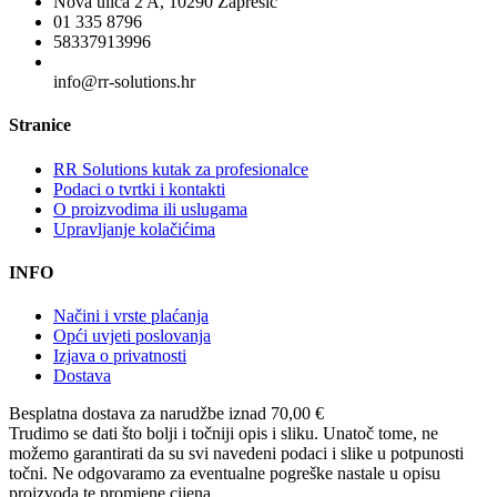
Nova ulica 2 A, 10290 Zaprešić
01 335 8796
58337913996
info@rr-solutions.hr
Stranice
RR Solutions kutak za profesionalce
Podaci o tvrtki i kontakti
O proizvodima ili uslugama
Upravljanje kolačićima
INFO
Načini i vrste plaćanja
Opći uvjeti poslovanja
Izjava o privatnosti
Dostava
Besplatna dostava
za narudžbe iznad 70,00 €
Trudimo se dati što bolji i točniji opis i sliku. Unatoč tome, ne
možemo garantirati da su svi navedeni podaci i slike u potpunosti
točni. Ne odgovaramo za eventualne pogreške nastale u opisu
proizvoda te promjene cijena.