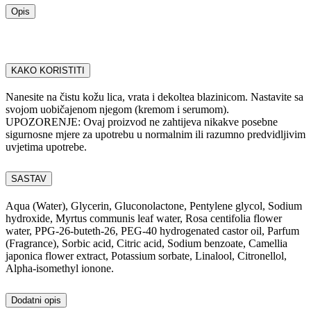
Opis
KAKO KORISTITI
Nanesite na čistu kožu lica, vrata i dekoltea blazinicom. Nastavite sa
svojom uobičajenom njegom (kremom i serumom).
UPOZORENJE: Ovaj proizvod ne zahtijeva nikakve posebne
sigurnosne mjere za upotrebu u normalnim ili razumno predvidljivim
uvjetima upotrebe.
SASTAV
Aqua (Water), Glycerin, Gluconolactone, Pentylene glycol, Sodium
hydroxide, Myrtus communis leaf water, Rosa centifolia flower
water, PPG-26-buteth-26, PEG-40 hydrogenated castor oil, Parfum
(Fragrance), Sorbic acid, Citric acid, Sodium benzoate, Camellia
japonica flower extract, Potassium sorbate, Linalool, Citronellol,
Alpha-isomethyl ionone.
Dodatni opis