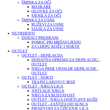
ŠMINKA ZA OČI
MASKARE
OLOVKE ZA OČI
SJENILA ZA OČI
ŠMINKA ZA USNE
RUŽEVI ZA USNE
SJAJILA ZA USNE
NUTRIJENTI
DODACI PREHRANI
POMOĆ PRI MRŠAVLJENJU
ZA LIJEPU KOŽU I NOKTE
OUTLET
OUTLET - DEPILACIJA
DODATNA OPREMA ZA DEPILACIJU -
OUTLET
NJEGA PRIJE I POSLIJE DEPILACIJE -
OUTLET
OUTLET - NOKTI
TRAJNI LAKOVI U BOJI
OUTLET - NJEGA LICA
ANTI-AGE NJEGA
NJEGA ZA BLISTAVOST
OUTLET - NJEGA OSJETLJIVE KOŽE
OUTLET - ZAŠTITA OD SUNCA
PROIZVODI ZA ČIŠĆENJE LICA