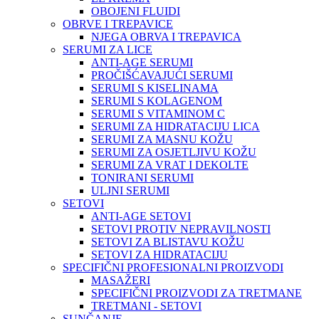
OBOJENI FLUIDI
OBRVE I TREPAVICE
NJEGA OBRVA I TREPAVICA
SERUMI ZA LICE
ANTI-AGE SERUMI
PROČIŠĆAVAJUĆI SERUMI
SERUMI S KISELINAMA
SERUMI S KOLAGENOM
SERUMI S VITAMINOM C
SERUMI ZA HIDRATACIJU LICA
SERUMI ZA MASNU KOŽU
SERUMI ZA OSJETLJIVU KOŽU
SERUMI ZA VRAT I DEKOLTE
TONIRANI SERUMI
ULJNI SERUMI
SETOVI
ANTI-AGE SETOVI
SETOVI PROTIV NEPRAVILNOSTI
SETOVI ZA BLISTAVU KOŽU
SETOVI ZA HIDRATACIJU
SPECIFIČNI PROFESIONALNI PROIZVODI
MASAŽERI
SPECIFIČNI PROIZVODI ZA TRETMANE
TRETMANI - SETOVI
SUNČANJE