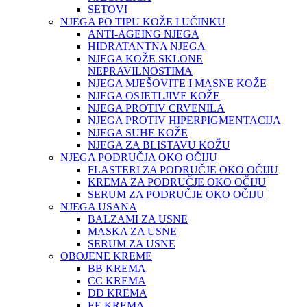
SETOVI
NJEGA PO TIPU KOŽE I UČINKU
ANTI-AGEING NJEGA
HIDRATANTNA NJEGA
NJEGA KOŽE SKLONE
NEPRAVILNOSTIMA
NJEGA MJEŠOVITE I MASNE KOŽE
NJEGA OSJETLJIVE KOŽE
NJEGA PROTIV CRVENILA
NJEGA PROTIV HIPERPIGMENTACIJA
NJEGA SUHE KOŽE
NJEGA ZA BLISTAVU KOŽU
NJEGA PODRUČJA OKO OČIJU
FLASTERI ZA PODRUČJE OKO OČIJU
KREMA ZA PODRUČJE OKO OČIJU
SERUM ZA PODRUČJE OKO OČIJU
NJEGA USANA
BALZAMI ZA USNE
MASKA ZA USNE
SERUM ZA USNE
OBOJENE KREME
BB KREMA
CC KREMA
DD KREMA
EE KREMA