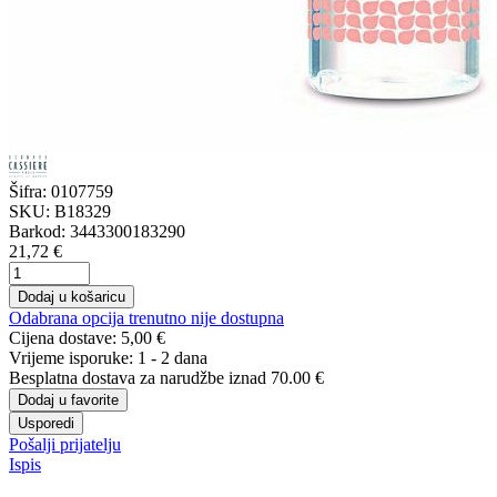
Šifra:
0107759
SKU:
B18329
Barkod:
3443300183290
21,72 €
Dodaj u košaricu
Odabrana opcija trenutno nije dostupna
Cijena dostave:
5,00 €
Vrijeme isporuke:
1 - 2 dana
Besplatna dostava
za narudžbe iznad 70.00 €
Dodaj u favorite
Usporedi
Pošalji prijatelju
Ispis