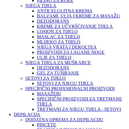
PILING ZA RUKE
NJEGA TIJELA
ANTICELULITNA KREMA
BALZAMI, ULJA I KREME ZA MASAŽU
DEZODORANS
KREME ZA UČVRŠĆIVANJE TIJELA
LOSION ZA TIJELO
MASLAC ZA TIJELO
MLIJEKO ZA TIJELO
NJEGA VRATA I DEKOLTEA
PROIZVODI ZA LAGANE NOGE
ULJE ZA TIJELO
NJEGA TIJELA ZA MUŠKARCE
DEZODORANS
GEL ZA TUŠIRANJE
SETOVI ZA TIJELO
SETOVI ZA NJEGU TIJELA
SPECIFIČNI PROFESIONALNI PROIZVODI
MASAŽERI
SPECIFIČNI PROIZVODI ZA TRETMANE
TIJELA
TRETMANI ZA NJEGU TIJELA - SETOVI
DEPILACIJA
DODATNA OPREMA ZA DEPILACIJU
PINCETE