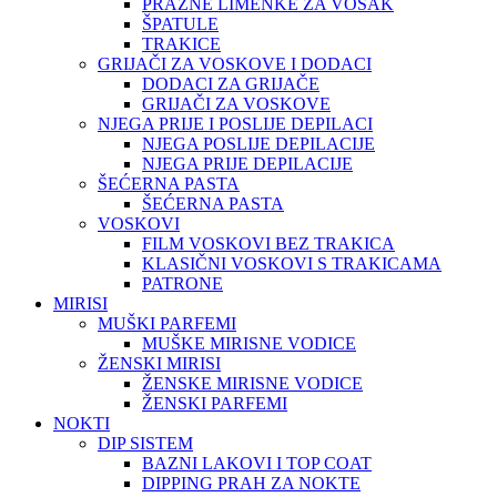
PRAZNE LIMENKE ZA VOSAK
ŠPATULE
TRAKICE
GRIJAČI ZA VOSKOVE I DODACI
DODACI ZA GRIJAČE
GRIJAČI ZA VOSKOVE
NJEGA PRIJE I POSLIJE DEPILACI
NJEGA POSLIJE DEPILACIJE
NJEGA PRIJE DEPILACIJE
ŠEĆERNA PASTA
ŠEĆERNA PASTA
VOSKOVI
FILM VOSKOVI BEZ TRAKICA
KLASIČNI VOSKOVI S TRAKICAMA
PATRONE
MIRISI
MUŠKI PARFEMI
MUŠKE MIRISNE VODICE
ŽENSKI MIRISI
ŽENSKE MIRISNE VODICE
ŽENSKI PARFEMI
NOKTI
DIP SISTEM
BAZNI LAKOVI I TOP COAT
DIPPING PRAH ZA NOKTE