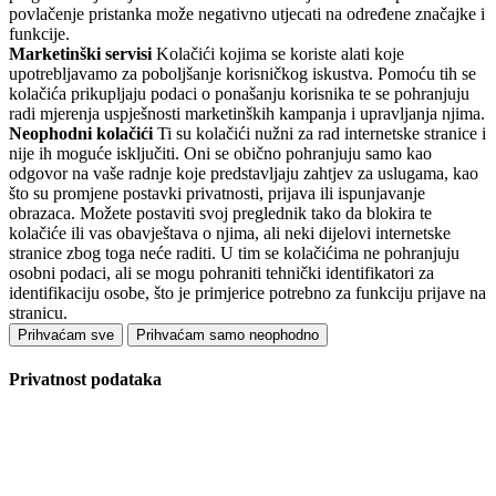
povlačenje pristanka može negativno utjecati na određene značajke i
funkcije.
Marketinški servisi
Kolačići kojima se koriste alati koje
upotrebljavamo za poboljšanje korisničkog iskustva. Pomoću tih se
kolačića prikupljaju podaci o ponašanju korisnika te se pohranjuju
radi mjerenja uspješnosti marketinških kampanja i upravljanja njima.
Neophodni kolačići
Ti su kolačići nužni za rad internetske stranice i
nije ih moguće isključiti. Oni se obično pohranjuju samo kao
odgovor na vaše radnje koje predstavljaju zahtjev za uslugama, kao
što su promjene postavki privatnosti, prijava ili ispunjavanje
obrazaca. Možete postaviti svoj preglednik tako da blokira te
kolačiće ili vas obavještava o njima, ali neki dijelovi internetske
stranice zbog toga neće raditi. U tim se kolačićima ne pohranjuju
osobni podaci, ali se mogu pohraniti tehnički identifikatori za
identifikaciju osobe, što je primjerice potrebno za funkciju prijave na
stranicu.
Prihvaćam sve
Prihvaćam samo neophodno
Privatnost podataka